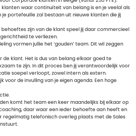
oor Corporate klanten in België (vanaf 250 FTE).
klanten waar continuïteit van belang is en je veelal als
je portefeuille zal bestaan uit nieuwe klanten die jij
 behoeftes zijn van de klant speel jij daar commercieel
gerichtheid te verliezen.
ling vormen jullie het ‘gouden’ team. Dit wil zeggen
r de klant. Het is dus van belang elkaar goed te
aam te zijn. In dit proces ben jij verantwoordelijk voor
tie soepel verloopt, zowel intern als extern.
k voor de invulling van je eigen agenda. Een hoge
ctie.
den komt het team een keer maandelijks bij elkaar op
 coaching, daar waar een ieder behoefte aan heeft en
 regelmatig telefonisch overleg plaats met de Sales
nstuurt.