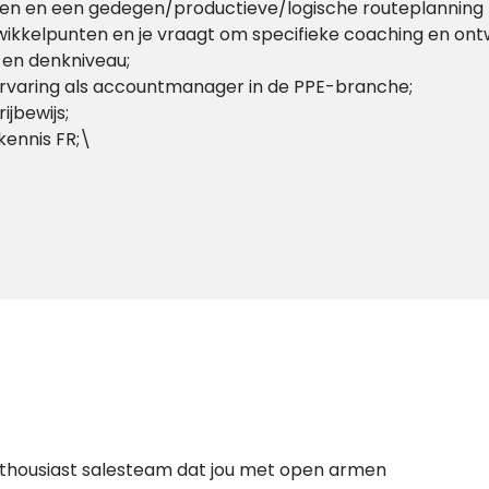
tellen en een gedegen/productieve/logische routeplanning
twikkelpunten en je vraagt om specifieke coaching en ont
 en denkniveau;
varing als accountmanager in de PPE-branche;
ijbewijs;
kennis FR;\
enthousiast salesteam dat jou met open armen