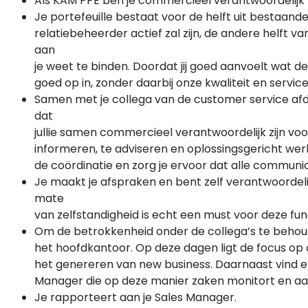
Als KAM PPE ben je commercieel verantwoordelijk v
Je portefeuille bestaat voor de helft uit bestaande 
relatiebeheerder actief zal zijn, de andere helft van 
aan
je weet te binden. Doordat jij goed aanvoelt wat de
goed op in, zonder daarbij onze kwaliteit en service
Samen met je collega van de customer service afde
dat
jullie samen commercieel verantwoordelijk zijn voo
informeren, te adviseren en oplossingsgericht werkz
de coördinatie en zorg je ervoor dat alle communica
Je maakt je afspraken en bent zelf verantwoordelij
mate
van zelfstandigheid is echt een must voor deze fun
Om de betrokkenheid onder de collega’s te behou
het hoofdkantoor. Op deze dagen ligt de focus op
het genereren van new business. Daarnaast vind er
Manager die op deze manier zaken monitort en aa
Je rapporteert aan je Sales Manager.