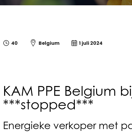
40
Belgium
1 juli 2024
KAM PPE Belgium bi
***stopped***
Energieke verkoper met pa