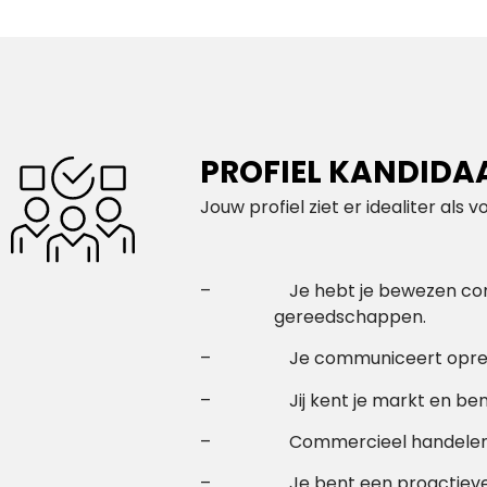
PROFIEL KANDIDA
Jouw profiel ziet er idealiter als vo
– Je hebt je bewezen commer
gereedschappen.
– Je communiceert oprecht, 
– Jij kent je markt en bent in
– Commercieel handelen en o
– Je bent een proactieve eig