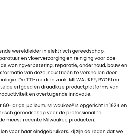
ende wereldleider in elektrisch gereedschap,
aratuur en vloerverzorging en reiniging voor doe-
 in de woningverbetering, reparatie, onderhoud, bouw en
ansformatie van deze industrieën te versnellen door
chnologie. De TTI-merken zoals MILWAUKEE, RYOBI en
telde erfgoed en draadloze productplatforms van
productiviteit en overtuigende innovatie.
 80-jarige jubileum. Milwaukee® is opgericht in 1924 en
ektrisch gereedschap voor de professional te
an de meest recente Milwaukee producten.
n voor haar eindgebruikers. Zij zijn de reden dat we