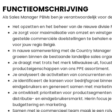
FUNCTIEOMSCHRIJVING
Als Sales Manager PBMs ben je verantwoordelijk voor d
Het opzetten en het beheer van de nieuwe divisie
Je zorgt voor maximalisatie van omzet en winstg
gestelde commerciële doelstellingen te behalen e
voor jouw regio België.
In nauwe samenwerking met de Country Manager Be
groeien binnen de bestaande landelijke sales organ
Je draagt met trots het merk Milwaukee uit, focus
producteigenschappen van ons PPE assortiment.
Je analyseert de activiteiten van concurrenten en
Je identificeert de kansen voor bedrijfsgroei binn
eindgebruikers en genereert samen met marketin
Je ontwikkelt prioriteiten voor productsegmenten
distributie- en eindgebruikersmarkt. Hierin focus je
budgettering en marketing.
Samen met je commercieel team maak je een rolver