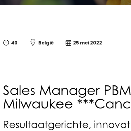
40
België
25 mei 2022
Sales Manager PBM 
Milwaukee ***Canc
Resultaatgerichte, innova